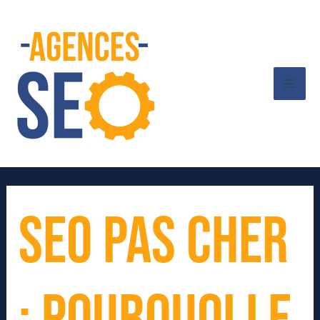
Aller
Mai
au
Me
contenu
SEO pas cher