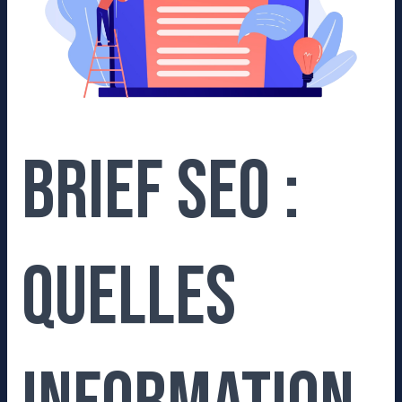
fournir
à
son
agence
SEO
?
Brief SEO :
Quelles