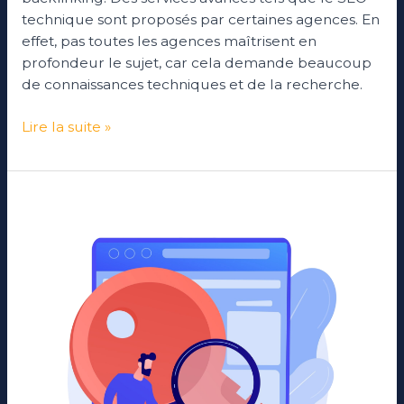
technique sont proposés par certaines agences. En
effet, pas toutes les agences maîtrisent en
profondeur le sujet, car cela demande beaucoup
de connaissances techniques et de la recherche.
Lire la suite »
Optimisation
de
mots-
clés
:
Trouvez
ceux
qui
boosteront
votre