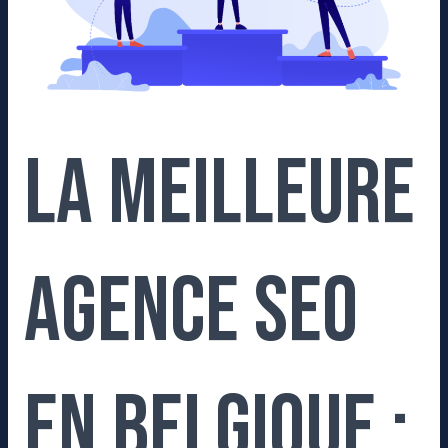
:
notre
Top
10
(2026)
La meilleure
agence SEO
en Belgique :