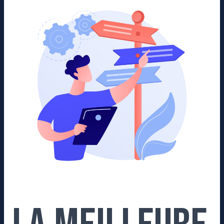
meilleure
agence
SEO :
Comment
la
choisir ?