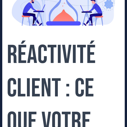
agence
SEO
attend
de
vous
Réactivité
client : ce
que votre